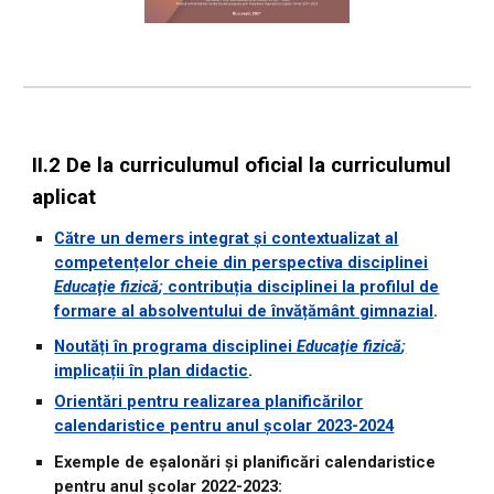
II.2 De la curriculumul oficial la curriculumul
aplicat
Către un demers integrat și contextualizat al
competențelor cheie din perspectiva disciplinei
Educaţie
fizică
;
contribuția disciplinei la profilul de
formare al absolventului de învățământ gimnazial
.
Noutăți în programa disciplinei
Educaţie
fizică
;
implicații în plan didactic
.
Orientări pentru realizarea planificărilor
calendaristice pentru anul școlar 2023-2024
Exemple de eșalonări și planificări calendaristice
pentru anul școlar 2022-2023: