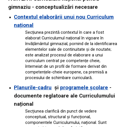
gimnaziu - conceptualizări necesare
Contextul elaborării unui nou Curriculum
național
Sec
iunea prezint
contextul în care a fost
ț
ă
elaborat Curriculumul na
ional în vigoare în
ț
înv
mântul gimnazial, pornind de la identificarea
ăță
elementelor sale de continuitate
i de noutate;
ș
este analizat procesul de elaborare a unui
curriculum centrat pe competen
e cheie,
ț
întemeiat de un profil de formare derivat din
competen
ele-cheie europene, ca premis
a
ț
ă
procesului de schimbare curricular
..
ă
Planurile-cadru
și
programele școlare
-
documente reglatoare ale Curriculumului
național
Secțiunea clarifică din punct de vedere
conceptual, structural și funcțional,
componentele Curriculumului, național. Sunt