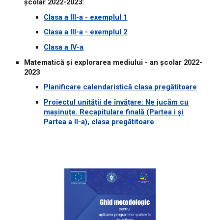
școlar 2022-2023:
Clasa a III-a - exemplul 1
Clasa a III-a - exemplul 2
Clasa a IV-a
Matematică și explorarea mediului - an școlar 2022-
2023
Planificare calendaristică clasa pregătitoare
Proiectul unității de învățare: Ne jucăm cu
mașinuțe. Recapitulare finală (Partea i și
Partea a II-a), clasa pregătitoare