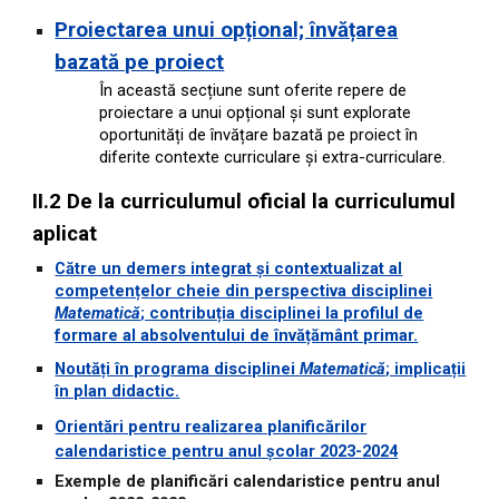
Proiectarea unui opțional; învățarea
bazată pe proiect
În această secțiune sunt oferite repere de
proiectare a unui opțional și sunt explorate
oportunități de învățare bazată pe proiect în
diferite contexte curriculare și extra-curriculare.
II.2 De la curriculumul oficial la curriculumul
aplicat
Către un demers integrat și contextualizat al
competențelor cheie din perspectiva disciplinei
Matematică
; contribuția disciplinei la profilul de
formare al absolventului de învățământ primar.
Noutăți în programa disciplinei
Matematică
; implicații
în plan didactic.
Orientări pentru realizarea planificărilor
calendaristice pentru anul școlar 2023-2024
Exemple de planificări calendaristice pentru anul