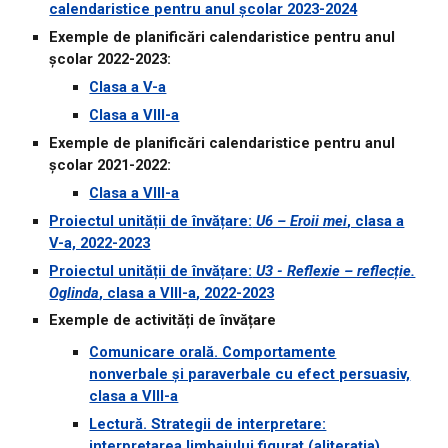
calendaristice pentru anul școlar 2023-2024
Exemple de planificări calendaristice pentru anul
școlar 2022-2023:
Clasa a V-a
Clasa a VIII-a
Exemple de planificări calendaristice pentru anul
școlar 202
1
-202
2
:
Clasa a VIII-a
Proiectul unității de învățare:
U6 – Eroii mei
, clasa a
V-a, 2022-2023
Proiectul unității de învățare:
U3 - Reflexie – reflecție.
Oglinda
, clasa a VIII-a
, 2022-2023
Exemple de activități de învățare
Comunicare orală. Comportamente
nonverbale și paraverbale cu efect persuasiv,
clasa a VIII-a
Lectură. Strategii de interpretare:
interpretarea limbajului figurat (aliterația),