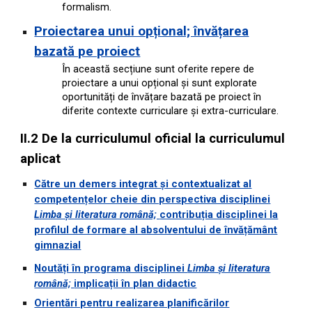
formalism.
Proiectarea unui opțional; învățarea
bazată pe proiect
În această secțiune sunt oferite repere de
proiectare a unui opțional și sunt explorate
oportunități de învățare bazată pe proiect în
diferite contexte curriculare și extra-curriculare.
II.2 De la curriculumul oficial la curriculumul
aplicat
Către un demers integrat și contextualizat al
competențelor cheie din perspectiva disciplinei
Limba și literatura română;
contribuția disciplinei la
profilul de formare al absolventului de învățământ
gimnazial
Noutăți în programa disciplinei
Limba și literatura
română;
implicații în plan di
dactic
Orientări pentru realizarea planificărilor