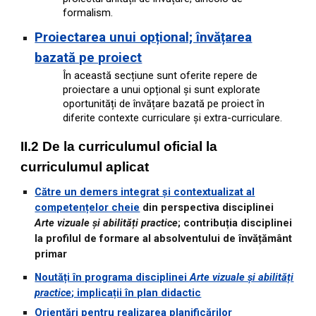
formalism.
Proiectarea unui opțional; învățarea
bazată pe proiect
În această secțiune sunt oferite repere de
proiectare a unui opțional și sunt explorate
oportunități de învățare bazată pe proiect în
diferite contexte curriculare și extra-curriculare.
II.2 De la curriculumul oficial la
curriculumul aplicat
Către un demers integrat și contextualizat al
competențelor cheie
din perspectiva disciplinei
Arte vizuale și abilități practice
; contribuția disciplinei
la profilul de formare al absolventului de învățământ
primar
Noutăți în programa disciplinei
Arte vizuale și abilități
practice
; implicații în plan didactic
Orientări pentru realizarea planificărilor